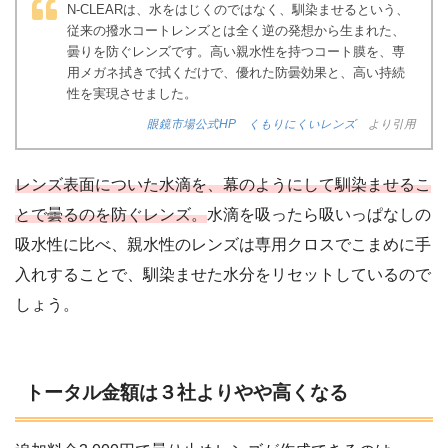
N-CLEARは、水をはじくのではなく、馴染ませるという、
従来の撥水コートレンズとは全く逆の発想から生まれた、
曇りを防ぐレンズです。高い親水性を持つコート膜を、専
用メガネ拭きで拭くだけで、優れた防曇効果と、高い持続
性を実現させました。
眼鏡市場公式HP くもりにくいレンズ
より引用
レンズ表面についた水滴を、幕のようにして馴染ませるこ
とで曇るのを防ぐレンズ。
水滴を吸ったら吸いっぱなしの
吸水性に比べ、親水性のレンズは専用クロスでこまめに手
入れすることで、馴染ませた水分をリセットしているので
しょう。
トータル金額は３社よりやや高くなる