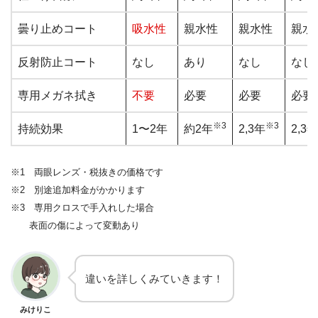
曇り止めコート
吸水性
親水性
親水性
親水
反射防止コート
なし
あり
なし
なし
専用メガネ拭き
不要
必要
必要
必要
※3
※3
持続効果
1〜2年
約2年
2,3年
2,3年
※1 両眼レンズ・税抜きの価格です
※2 別途追加料金がかかります
※3 専用クロスで手入れした場合
表面の傷によって変動あり
違いを詳しくみていきます！
みけりこ