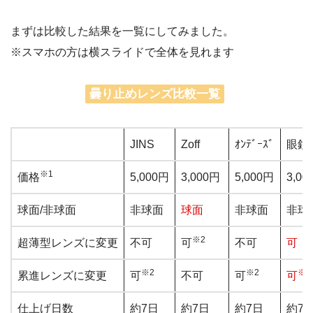
まずは比較した結果を一覧にしてみました。
※スマホの方は横スライドで全体を見れます
曇り止めレンズ比較一覧
JINS
Zoff
ｵﾝﾃﾞｰｽﾞ
眼鏡
※1
価格
5,000円
3,000円
5,000円
3,00
球面/非球面
非球面
球面
非球面
非球
※2
超薄型レンズに変更
不可
可
不可
可
※2
※2
※2
累進レンズに変更
可
不可
可
可
仕上げ日数
約7日
約7日
約7日
約7