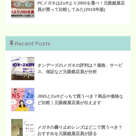
PCメガネはZoffよりJINSを選べ！元眼鏡屋店
員が買って比較してみた(2019年版)
Recent Posts
オンデーズのメガネの評判は？価格、サービ
ス、保証など元眼鏡店員が分析
JINSとZoffどっちで買うべき？商品や価格な
ど比較｜元眼鏡屋店員が伝えます
メガネの曇り止めレンズはどこで買うべき？
おすすめを元眼鏡屋店員が語る